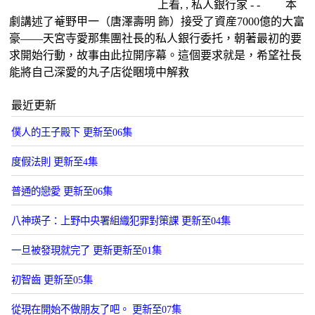
上看, , 私人銀行家 - - 本
劇講述了菴野甲一（唐澤壽明 飾）接受了資産7000億的大富
豪——天宮寺愛那集團社長的私人銀行委托，朝著最初的要
求開始行動，故事由此拉開序幕。這個要求就是，希望社長
能將自己深愛的丸子店從睏境中解救
最近更新
僕人的王子殿下 更新至06集
度假法則 更新至4集
普通的戀愛 更新至06集
八神瑛子：上野中央署組織犯罪對策課 更新至04集
一旦被發現就完了 更新更新至01集
初智齒 更新至05集
從現在開始不做朋友了吧。 更新至07集