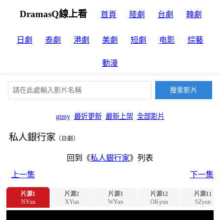
DramasQ線上看
首頁
陸劇
台劇
韓劇
日劇
泰劇
港劇
美劇
短劇
电影
綜藝
動漫
gimy
最近更新
最新上架
全部影片
私人銀行家
（日劇）
回到《
私人銀行家
》列表
上一集
下一集
片源1
片源2
片源3
片源12
片源11
NYun
XYun
WYun
OKyun
SZyun