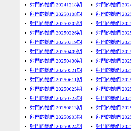
射門的她們 20241218期
射門的她們 2024
射門的她們 20250108期
射門的她們 2025
射門的她們 20250205期
射門的她們 2025
射門的她們 20250226期
射門的她們 2025
射門的她們 20250319期
射門的她們 2025
射門的她們 20250409期
射門的她們 2025
射門的她們 20250430期
射門的她們 2025
射門的她們 20250521期
射門的她們 2025
射門的她們 20250611期
射門的她們 2025
射門的她們 20250625期
射門的她們 2025
射門的她們 20250723期
射門的她們 2025
射門的她們 20250813期
射門的她們 2025
射門的她們 20250903期
射門的她們 2025
射門的她們 20250924期
射門的她們 2025