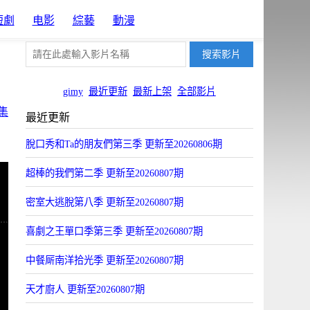
短劇
电影
綜藝
動漫
gimy
最近更新
最新上架
全部影片
集
最近更新
脫口秀和Ta的朋友們第三季 更新至20260806期
超棒的我們第二季 更新至20260807期
密室大逃脫第八季 更新至20260807期
喜劇之王單口季第三季 更新至20260807期
中餐厛南洋拾光季 更新至20260807期
天才廚人 更新至20260807期