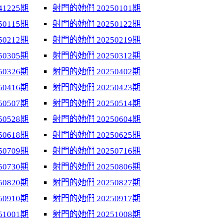
1225期
射門的她們 20250101期
0115期
射門的她們 20250122期
0212期
射門的她們 20250219期
0305期
射門的她們 20250312期
0326期
射門的她們 20250402期
0416期
射門的她們 20250423期
0507期
射門的她們 20250514期
0528期
射門的她們 20250604期
0618期
射門的她們 20250625期
0709期
射門的她們 20250716期
0730期
射門的她們 20250806期
0820期
射門的她們 20250827期
0910期
射門的她們 20250917期
1001期
射門的她們 20251008期