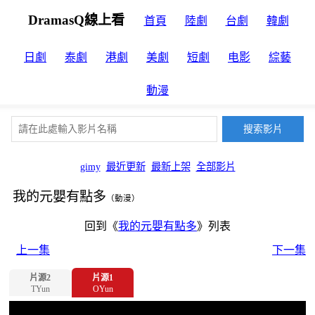
DramasQ線上看
首頁
陸劇
台劇
韓劇
日劇
泰劇
港劇
美劇
短劇
电影
綜藝
動漫
gimy
最近更新
最新上架
全部影片
我的元嬰有點多
（動漫）
回到《
我的元嬰有點多
》列表
上一集
下一集
片源2
片源1
TYun
OYun