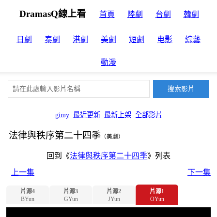
DramasQ線上看
首頁
陸劇
台劇
韓劇
日劇
泰劇
港劇
美劇
短劇
电影
綜藝
動漫
gimy
最近更新
最新上架
全部影片
法律與秩序第二十四季
（美劇）
回到《
法律與秩序第二十四季
》列表
上一集
下一集
片源4
片源3
片源2
片源1
BYun
GYun
JYun
OYun