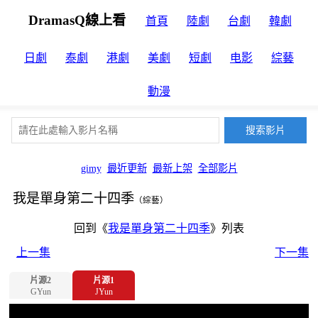
DramasQ線上看
首頁
陸劇
台劇
韓劇
日劇
泰劇
港劇
美劇
短劇
电影
綜藝
動漫
gimy
最近更新
最新上架
全部影片
我是單身第二十四季
（綜藝）
回到《
我是單身第二十四季
》列表
上一集
下一集
片源2
片源1
GYun
JYun