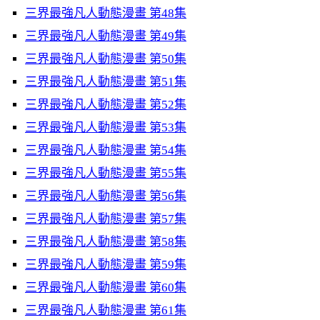
三界最強凡人動態漫畫 第48集
三界最強凡人動態漫畫 第49集
三界最強凡人動態漫畫 第50集
三界最強凡人動態漫畫 第51集
三界最強凡人動態漫畫 第52集
三界最強凡人動態漫畫 第53集
三界最強凡人動態漫畫 第54集
三界最強凡人動態漫畫 第55集
三界最強凡人動態漫畫 第56集
三界最強凡人動態漫畫 第57集
三界最強凡人動態漫畫 第58集
三界最強凡人動態漫畫 第59集
三界最強凡人動態漫畫 第60集
三界最強凡人動態漫畫 第61集