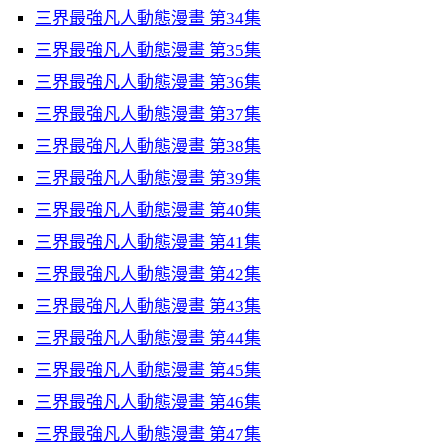
三界最強凡人動態漫畫 第34集
三界最強凡人動態漫畫 第35集
三界最強凡人動態漫畫 第36集
三界最強凡人動態漫畫 第37集
三界最強凡人動態漫畫 第38集
三界最強凡人動態漫畫 第39集
三界最強凡人動態漫畫 第40集
三界最強凡人動態漫畫 第41集
三界最強凡人動態漫畫 第42集
三界最強凡人動態漫畫 第43集
三界最強凡人動態漫畫 第44集
三界最強凡人動態漫畫 第45集
三界最強凡人動態漫畫 第46集
三界最強凡人動態漫畫 第47集