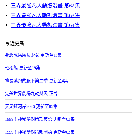
三界最強凡人動態漫畫 第62集
三界最強凡人動態漫畫 第63集
三界最強凡人動態漫畫 第64集
最近更新
夢想成爲魔法少女 更新至13集
輕松熊 更新至19集
擅長逃跑的殿下第二季 更新至4集
​完美世界劇場九劫焚天​ 正片
天是紅河岸2026 更新至05集
1999！神秘學對策部英語 更新至03集
1999！神秘學對策部國語 更新至03集