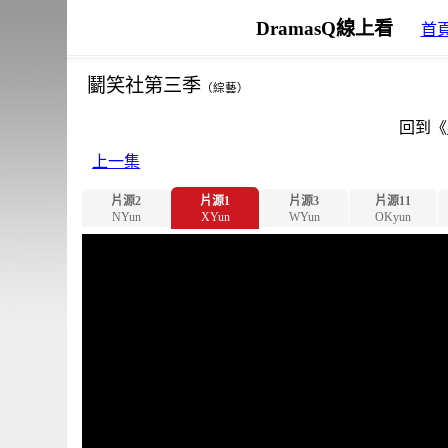
DramasQ線上看
首
鬭笑社第三季
（綜藝）
回到《
上一集
片源2
片源1
片源3
片源11
NYun
XYun
WYun
OKyun