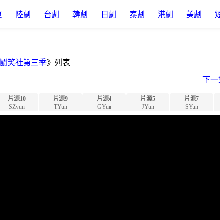
頁
陸劇
台劇
韓劇
日劇
泰劇
港劇
美劇
鬭笑社第三季
》列表
下一
片源10
片源9
片源4
片源5
片源7
SZyun
TYun
GYun
JYun
SYun