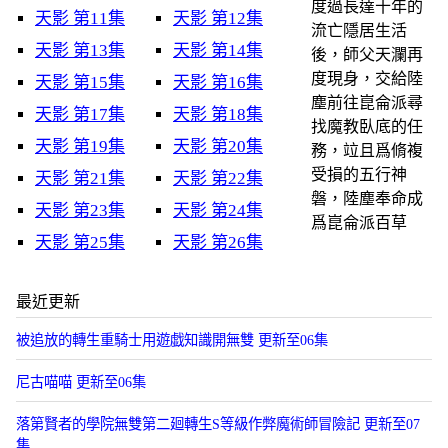
度過長達十年的
天影 第11集
天影 第12集
流亡隱居生活
天影 第13集
天影 第14集
後，師父天瀾再
度現身，交給陸
天影 第15集
天影 第16集
塵前往崑侖派尋
天影 第17集
天影 第18集
找魔教臥底的任
天影 第19集
天影 第20集
務，竝且爲脩複
受損的五行神
天影 第21集
天影 第22集
磐，陸塵奉命成
天影 第23集
天影 第24集
爲崑侖派百草
天影 第25集
天影 第26集
最近更新
被追放的轉生重騎士用遊戯知識開無雙 更新至06集
尼古喵喵 更新至06集
落第賢者的學院無雙第二廻轉生S等級作弊魔術師冒險記 更新至07
集