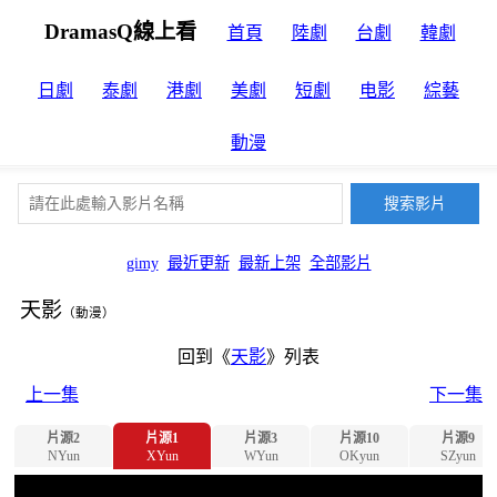
DramasQ線上看
首頁
陸劇
台劇
韓劇
日劇
泰劇
港劇
美劇
短劇
电影
綜藝
動漫
gimy
最近更新
最新上架
全部影片
天影
（動漫）
回到《
天影
》列表
上一集
下一集
片源2
片源1
片源3
片源10
片源9
NYun
XYun
WYun
OKyun
SZyun