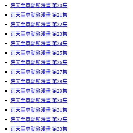
荒天至尊動態漫畫 第20集
荒天至尊動態漫畫 第21集
荒天至尊動態漫畫 第22集
荒天至尊動態漫畫 第23集
荒天至尊動態漫畫 第24集
荒天至尊動態漫畫 第25集
荒天至尊動態漫畫 第26集
荒天至尊動態漫畫 第27集
荒天至尊動態漫畫 第28集
荒天至尊動態漫畫 第29集
荒天至尊動態漫畫 第30集
荒天至尊動態漫畫 第31集
荒天至尊動態漫畫 第32集
荒天至尊動態漫畫 第33集