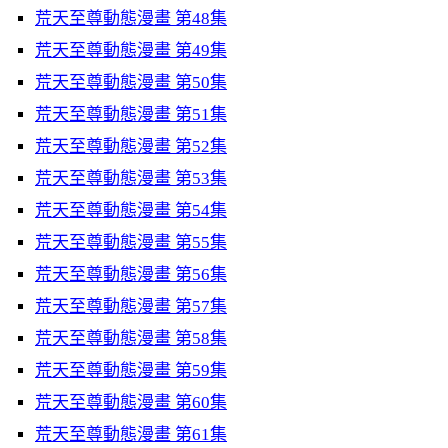
荒天至尊動態漫畫 第48集
荒天至尊動態漫畫 第49集
荒天至尊動態漫畫 第50集
荒天至尊動態漫畫 第51集
荒天至尊動態漫畫 第52集
荒天至尊動態漫畫 第53集
荒天至尊動態漫畫 第54集
荒天至尊動態漫畫 第55集
荒天至尊動態漫畫 第56集
荒天至尊動態漫畫 第57集
荒天至尊動態漫畫 第58集
荒天至尊動態漫畫 第59集
荒天至尊動態漫畫 第60集
荒天至尊動態漫畫 第61集