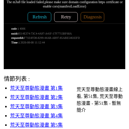
情節列表 :
荒天至尊動態漫畫 第1集
荒天至尊動態漫畫線上
看, 第51集, 荒天至尊動
荒天至尊動態漫畫 第2集
態漫畫 - 第51集 - 暫無
荒天至尊動態漫畫 第3集
簡介
荒天至尊動態漫畫 第4集
荒天至尊動態漫畫 第5集