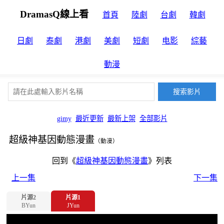
DramasQ線上看
首頁
陸劇
台劇
韓劇
日劇
泰劇
港劇
美劇
短劇
电影
綜藝
動漫
gimy
最近更新
最新上架
全部影片
超級神基因動態漫畫
（動漫）
回到《
超級神基因動態漫畫
》列表
上一集
下一集
片源2
片源1
BYun
JYun