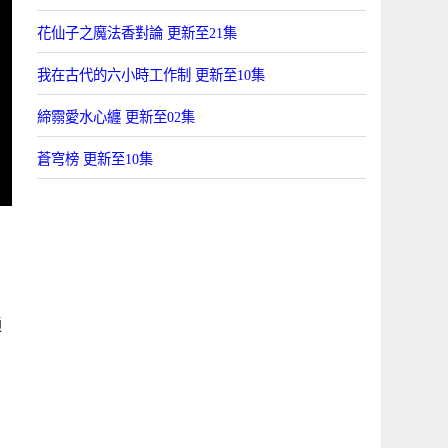
花仙子之魔法香對論 更新至21集
我在古代的六小時工作制 更新至10集
締霛愛水心纏 更新至02集
蒼穹榜 更新至10集
通
，