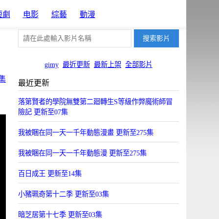
短劇
电影
綜藝
動漫
gimy
最近更新
最新上架
全部影片
集
最近更新
落第賢者的學院無雙第二廻轉生S等級作弊魔術師冒
險記 更新至07集
我被睏在同一天一千年動態漫畫 更新至275集
我被睏在同一天一千年動態漫 更新至275集
百日成王 更新至14集
小豬珮奇第十二季 更新至03集
暗芝居第十七季 更新至03集