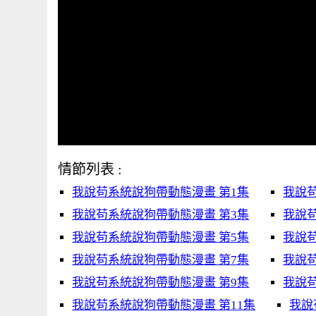
情節列表 :
我說苟系統說狗帶動態漫畫 第1集
我說
我說苟系統說狗帶動態漫畫 第3集
我說
我說苟系統說狗帶動態漫畫 第5集
我說
我說苟系統說狗帶動態漫畫 第7集
我說
我說苟系統說狗帶動態漫畫 第9集
我說苟
我說苟系統說狗帶動態漫畫 第11集
我說