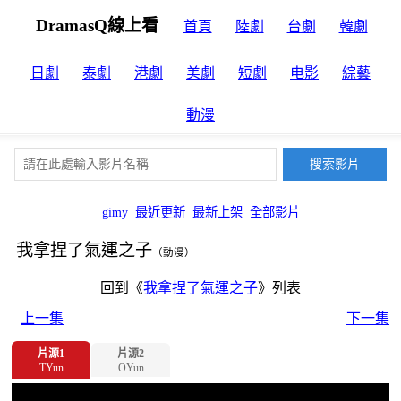
DramasQ線上看
首頁
陸劇
台劇
韓劇
日劇
泰劇
港劇
美劇
短劇
电影
綜藝
動漫
gimy
最近更新
最新上架
全部影片
我拿捏了氣運之子
（動漫）
回到《
我拿捏了氣運之子
》列表
上一集
下一集
片源1
片源2
TYun
OYun