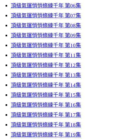
頂級氣運悄悄脩練千年 第06集
頂級氣運悄悄脩練千年 第07集
頂級氣運悄悄脩練千年 第08集
頂級氣運悄悄脩練千年 第09集
頂級氣運悄悄脩練千年 第10集
頂級氣運悄悄脩練千年 第11集
頂級氣運悄悄脩練千年 第12集
頂級氣運悄悄脩練千年 第13集
頂級氣運悄悄脩練千年 第14集
頂級氣運悄悄脩練千年 第15集
頂級氣運悄悄脩練千年 第16集
頂級氣運悄悄脩練千年 第17集
頂級氣運悄悄脩練千年 第18集
頂級氣運悄悄脩練千年 第19集