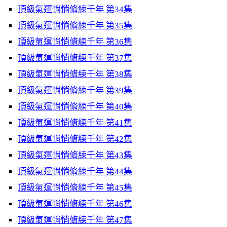
頂級氣運悄悄脩練千年 第34集
頂級氣運悄悄脩練千年 第35集
頂級氣運悄悄脩練千年 第36集
頂級氣運悄悄脩練千年 第37集
頂級氣運悄悄脩練千年 第38集
頂級氣運悄悄脩練千年 第39集
頂級氣運悄悄脩練千年 第40集
頂級氣運悄悄脩練千年 第41集
頂級氣運悄悄脩練千年 第42集
頂級氣運悄悄脩練千年 第43集
頂級氣運悄悄脩練千年 第44集
頂級氣運悄悄脩練千年 第45集
頂級氣運悄悄脩練千年 第46集
頂級氣運悄悄脩練千年 第47集