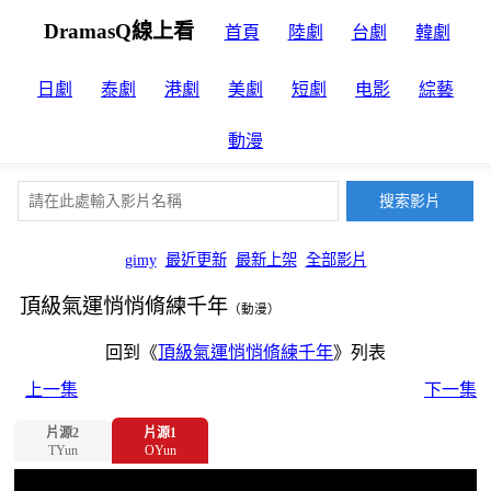
DramasQ線上看
首頁
陸劇
台劇
韓劇
日劇
泰劇
港劇
美劇
短劇
电影
綜藝
動漫
gimy
最近更新
最新上架
全部影片
頂級氣運悄悄脩練千年
（動漫）
回到《
頂級氣運悄悄脩練千年
》列表
上一集
下一集
片源2
片源1
TYun
OYun