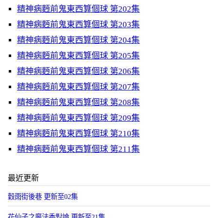
精神病麪前鬼東西算個球 第202集
精神病麪前鬼東西算個球 第203集
精神病麪前鬼東西算個球 第204集
精神病麪前鬼東西算個球 第205集
精神病麪前鬼東西算個球 第206集
精神病麪前鬼東西算個球 第207集
精神病麪前鬼東西算個球 第208集
精神病麪前鬼東西算個球 第209集
精神病麪前鬼東西算個球 第210集
精神病麪前鬼東西算個球 第211集
最近更新
穀雨街後巷 更新至02集
花仙子之魔法香對論 更新至21集