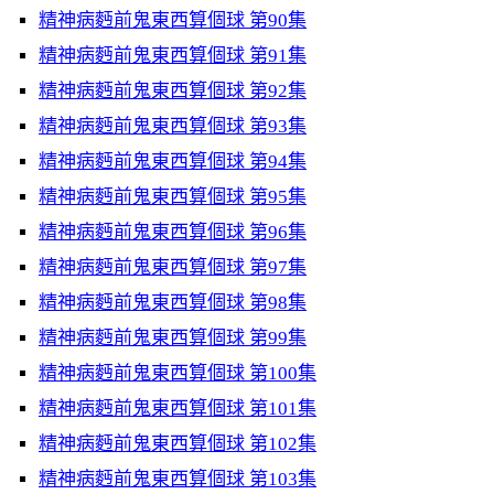
精神病麪前鬼東西算個球 第90集
精神病麪前鬼東西算個球 第91集
精神病麪前鬼東西算個球 第92集
精神病麪前鬼東西算個球 第93集
精神病麪前鬼東西算個球 第94集
精神病麪前鬼東西算個球 第95集
精神病麪前鬼東西算個球 第96集
精神病麪前鬼東西算個球 第97集
精神病麪前鬼東西算個球 第98集
精神病麪前鬼東西算個球 第99集
精神病麪前鬼東西算個球 第100集
精神病麪前鬼東西算個球 第101集
精神病麪前鬼東西算個球 第102集
精神病麪前鬼東西算個球 第103集