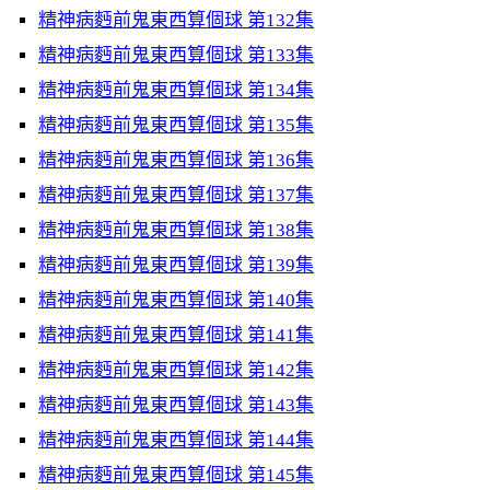
精神病麪前鬼東西算個球 第132集
精神病麪前鬼東西算個球 第133集
精神病麪前鬼東西算個球 第134集
精神病麪前鬼東西算個球 第135集
精神病麪前鬼東西算個球 第136集
精神病麪前鬼東西算個球 第137集
精神病麪前鬼東西算個球 第138集
精神病麪前鬼東西算個球 第139集
精神病麪前鬼東西算個球 第140集
精神病麪前鬼東西算個球 第141集
精神病麪前鬼東西算個球 第142集
精神病麪前鬼東西算個球 第143集
精神病麪前鬼東西算個球 第144集
精神病麪前鬼東西算個球 第145集