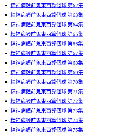
精神病麪前鬼東西算個球 第62集
精神病麪前鬼東西算個球 第63集
精神病麪前鬼東西算個球 第64集
精神病麪前鬼東西算個球 第65集
精神病麪前鬼東西算個球 第66集
精神病麪前鬼東西算個球 第67集
精神病麪前鬼東西算個球 第68集
精神病麪前鬼東西算個球 第69集
精神病麪前鬼東西算個球 第70集
精神病麪前鬼東西算個球 第71集
精神病麪前鬼東西算個球 第72集
精神病麪前鬼東西算個球 第73集
精神病麪前鬼東西算個球 第74集
精神病麪前鬼東西算個球 第75集