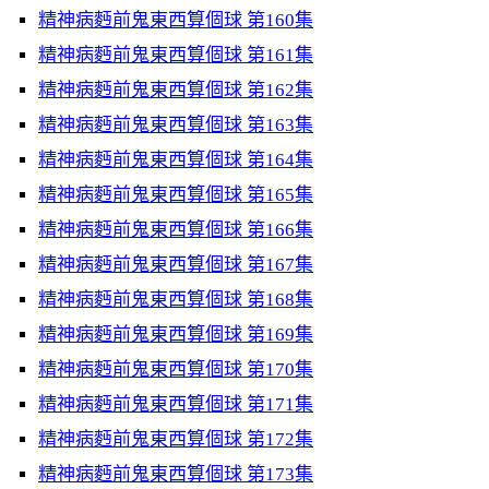
精神病麪前鬼東西算個球 第160集
精神病麪前鬼東西算個球 第161集
精神病麪前鬼東西算個球 第162集
精神病麪前鬼東西算個球 第163集
精神病麪前鬼東西算個球 第164集
精神病麪前鬼東西算個球 第165集
精神病麪前鬼東西算個球 第166集
精神病麪前鬼東西算個球 第167集
精神病麪前鬼東西算個球 第168集
精神病麪前鬼東西算個球 第169集
精神病麪前鬼東西算個球 第170集
精神病麪前鬼東西算個球 第171集
精神病麪前鬼東西算個球 第172集
精神病麪前鬼東西算個球 第173集