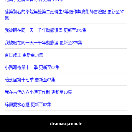
落第賢者的學院無雙第二廻轉生S等級作弊魔術師冒險記 更新至07
集
我被睏在同一天一千年動態漫畫 更新至275集
我被睏在同一天一千年動態漫 更新至275集
百日成王 更新至14集
小豬珮奇第十二季 更新至03集
暗芝居第十七季 更新至03集
我在古代的六小時工作制 更新至10集
締霛愛水心纏 更新至02集
dramasq.com.tr