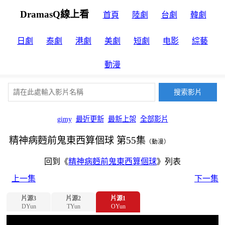
DramasQ線上看
首頁
陸劇
台劇
韓劇
日劇
泰劇
港劇
美劇
短劇
电影
綜藝
動漫
gimy
最近更新
最新上架
全部影片
精神病麪前鬼東西算個球 第55集
（動漫）
回到《
精神病麪前鬼東西算個球
》列表
上一集
下一集
片源3
片源2
片源1
DYun
TYun
OYun