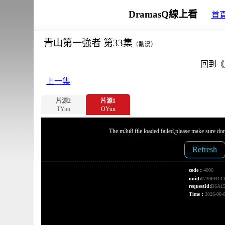
DramasQ線上看
首
青山第一強者 第33集
（動漫）
回到《
上一集
片源2
片源1
TYun
OYun