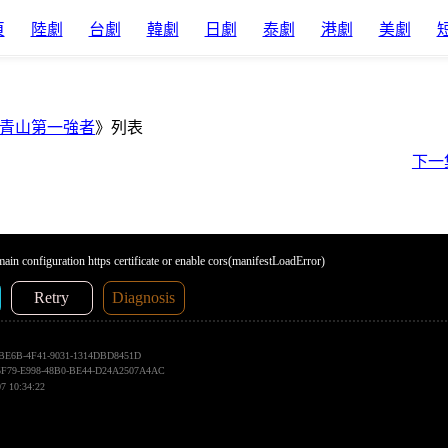
頁
陸劇
台劇
韓劇
日劇
泰劇
港劇
美劇
青山第一強者
》列表
下一