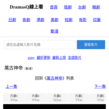
DramasQ線上看
首頁
陸劇
台劇
韓劇
日劇
泰劇
港劇
美劇
短劇
电影
綜藝
動漫
gimy
最近更新
最新上架
全部影片
萬古神帝
（動漫）
回到《
萬古神帝
》列表
上一集
下一集
片源3
片源4
片源6
片源2
片源5
NYun
WYun
SZyun
TYun
SYun