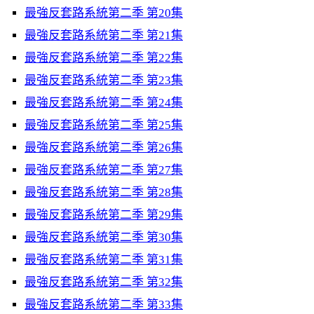
最強反套路系統第二季 第20集
最強反套路系統第二季 第21集
最強反套路系統第二季 第22集
最強反套路系統第二季 第23集
最強反套路系統第二季 第24集
最強反套路系統第二季 第25集
最強反套路系統第二季 第26集
最強反套路系統第二季 第27集
最強反套路系統第二季 第28集
最強反套路系統第二季 第29集
最強反套路系統第二季 第30集
最強反套路系統第二季 第31集
最強反套路系統第二季 第32集
最強反套路系統第二季 第33集