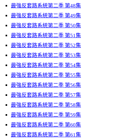
最強反套路系統第二季 第48集
最強反套路系統第二季 第49集
最強反套路系統第二季 第50集
最強反套路系統第二季 第51集
最強反套路系統第二季 第52集
最強反套路系統第二季 第53集
最強反套路系統第二季 第54集
最強反套路系統第二季 第55集
最強反套路系統第二季 第56集
最強反套路系統第二季 第57集
最強反套路系統第二季 第58集
最強反套路系統第二季 第59集
最強反套路系統第二季 第60集
最強反套路系統第二季 第61集