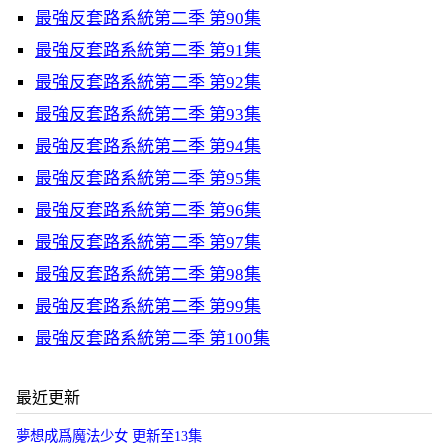
最強反套路系統第二季 第90集
最強反套路系統第二季 第91集
最強反套路系統第二季 第92集
最強反套路系統第二季 第93集
最強反套路系統第二季 第94集
最強反套路系統第二季 第95集
最強反套路系統第二季 第96集
最強反套路系統第二季 第97集
最強反套路系統第二季 第98集
最強反套路系統第二季 第99集
最強反套路系統第二季 第100集
最近更新
夢想成爲魔法少女 更新至13集