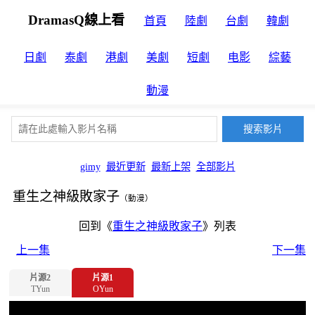
DramasQ線上看
首頁
陸劇
台劇
韓劇
日劇
泰劇
港劇
美劇
短劇
电影
綜藝
動漫
gimy
最近更新
最新上架
全部影片
重生之神級敗家子
（動漫）
回到《
重生之神級敗家子
》列表
上一集
下一集
片源2
片源1
TYun
OYun