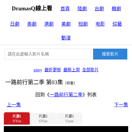
DramasQ線上看
首頁
陸劇
台劇
韓劇
日劇
泰劇
港劇
美劇
短劇
电影
綜藝
動漫
gimy
最近更新
最新上架
全部影片
一路前行第二季 第03集
（綜藝）
回到《
一路前行第二季
》列表
上一集
下一集
片源1
片源2
片源3
NYun
OYun
Uyun