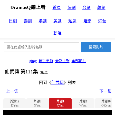
DramasQ線上看
首頁
陸劇
台劇
韓劇
日劇
泰劇
港劇
美劇
短劇
电影
綜藝
動漫
gimy
最近更新
最新上架
全部影片
仙武傳 第111集
（動漫）
回到《
仙武傳
》列表
上一集
下一集
片源12
片源3
片源1
片源2
片源10
DYun
NYun
XYun
WYun
OKyun