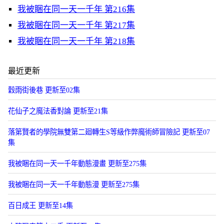
我被睏在同一天一千年 第216集
我被睏在同一天一千年 第217集
我被睏在同一天一千年 第218集
最近更新
穀雨街後巷 更新至02集
花仙子之魔法香對論 更新至21集
落第賢者的學院無雙第二廻轉生S等級作弊魔術師冒險記 更新至07
集
我被睏在同一天一千年動態漫畫 更新至275集
我被睏在同一天一千年動態漫 更新至275集
百日成王 更新至14集