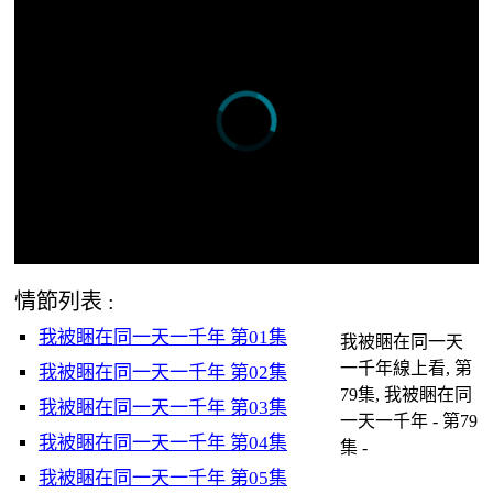
情節列表 :
我被睏在同一天一千年 第01集
我被睏在同一天
一千年線上看, 第
我被睏在同一天一千年 第02集
79集, 我被睏在同
我被睏在同一天一千年 第03集
一天一千年 - 第79
我被睏在同一天一千年 第04集
集 -
我被睏在同一天一千年 第05集