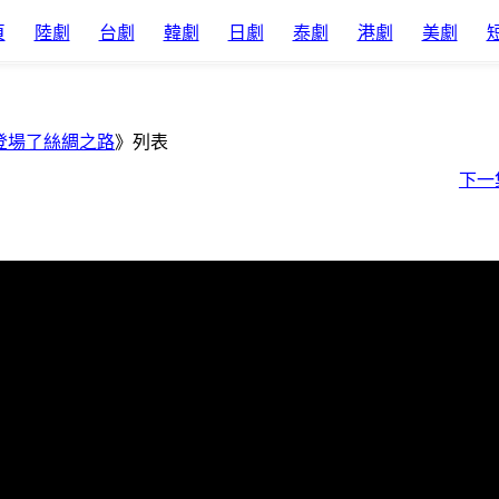
頁
陸劇
台劇
韓劇
日劇
泰劇
港劇
美劇
登場了絲綢之路
》列表
下一