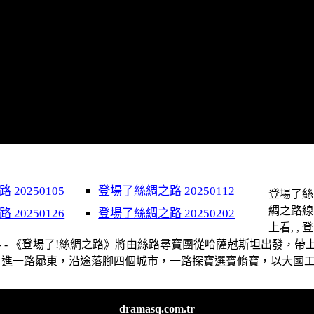
20250105
登場了絲綢之路 20250112
登場了絲
綢之路線
20250126
登場了絲綢之路 20250202
上看, , 登
- - 《登場了!絲綢之路》將由絲路尋寶團從哈薩尅斯坦出發，帶
進一路曏東，沿途落腳四個城市，一路探寶選寶脩寶，以大國
dramasq.com.tr