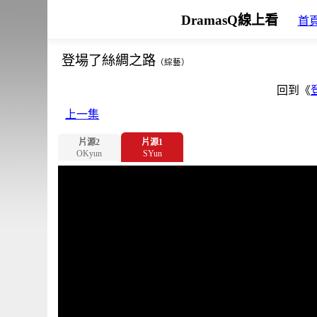
DramasQ線上看
首
登場了絲綢之路
（綜藝）
回到《
上一集
片源2
片源1
OKyun
SYun