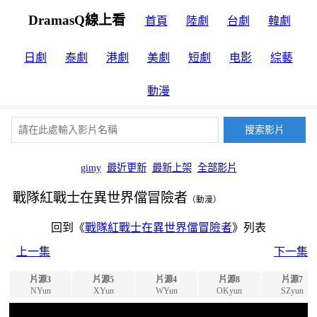
DramasQ線上看
首頁
陸劇
台劇
韓劇
日劇
泰劇
港劇
美劇
短劇
电影
綜藝
動漫
gimy
最近更新
最新上架
全部影片
戰隊紅戰士在異世界儅冒險者
（動漫）
回到《
戰隊紅戰士在異世界儅冒險者
》列表
上一集
下一集
片源3
片源5
片源4
片源8
片源7
NYun
XYun
WYun
OKyun
SZyun