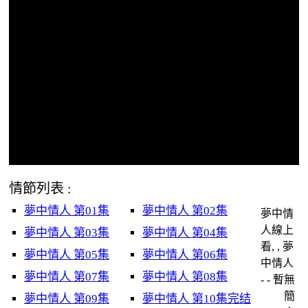
情節列表 :
夢中情人 第01集
夢中情人 第02集
夢中情
人線上
夢中情人 第03集
夢中情人 第04集
看, , 夢
夢中情人 第05集
夢中情人 第06集
中情人
夢中情人 第07集
夢中情人 第08集
- - 暫無
簡
夢中情人 第09集
夢中情人 第10集完结