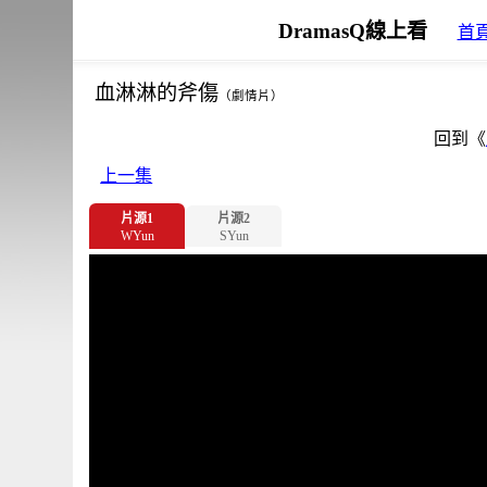
DramasQ線上看
首
血淋淋的斧傷
（劇情片）
回到《
上一集
片源1
片源2
WYun
SYun