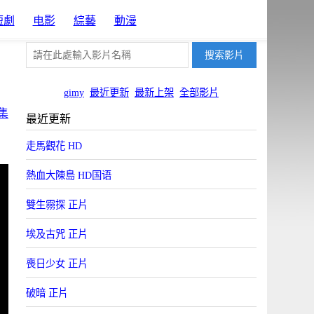
短劇
电影
綜藝
動漫
gimy
最近更新
最新上架
全部影片
集
最近更新
走馬觀花 HD
熱血大陳島 HD国语
雙生霛探 正片
埃及古咒 正片
喪日少女 正片
破暗 正片