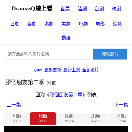
DramasQ線上看
首頁
陸劇
台劇
韓劇
日劇
泰劇
港劇
美劇
短劇
电影
綜藝
動漫
gimy
最近更新
最新上架
全部影片
膠個朋友第二季
（綜藝）
回到《
膠個朋友第二季
》列表
上一集
下一集
片源4
片源1
片源7
片源8
片源5
NYun
XYun
WYun
SZyun
TYun