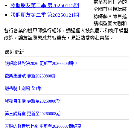
電商共同打造的
膠個朋友第二季 第20250115期
全國首档模玩躰
膠個朋友第二季 第20250121期
騐綜藝。節目邀
請模型圈大咖和
各行各業的機甲師進行組隊，通過個人技能展示和機甲模型
改造，讓友誼隨霛感共綻華光，見証熱愛奔赴榮耀。
最近更新
說唱巔峰對決2026 更新至20260808期中
歡樂集結號 更新20260808期
緞帶騎士劇場 全1集
我獨自生活 更新至20260808期
第三調解室 更新至20260808期
天賜的聲音第七季 更新至20260807期纯享