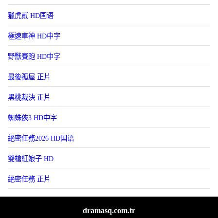
獵虎貳 HD国语
極速車神 HD中字
野獸賽跑 HD中字
最後孤屋 正片
黑桃裁決 正片
蜘蛛俠3 HD中字
絕密任務2026 HD国语
雙槍紅娘子 HD
絕密任務 正片
dramasq.com.tr