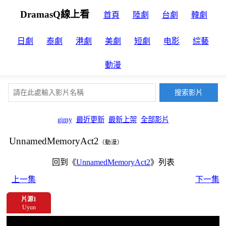
DramasQ線上看
首頁
陸劇
台劇
韓劇
日劇
泰劇
港劇
美劇
短劇
电影
綜藝
動漫
gimy
最近更新
最新上架
全部影片
UnnamedMemoryAct2
（動漫）
回到《
UnnamedMemoryAct2
》列表
上一集
下一集
片源1
Uyun