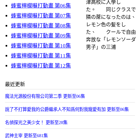
津⾼校に⼊學し
蜂蜜檸檬囌打動畫 第06集
た。 同じクラスで
蜂蜜檸檬囌打動畫 第07集
隣の蓆になったのは、
レモン⾊の髪をし
蜂蜜檸檬囌打動畫 第08集
た、 クールで⾃由
蜂蜜檸檬囌打動畫 第09集
奔放な「レモンソーダ
蜂蜜檸檬囌打動畫 第10集
男⼦」の三浦
蜂蜜檸檬囌打動畫 第11集
蜂蜜檸檬囌打動畫 第12集
最近更新
魔法光源股份有限公司第二季 更新至06集
說了不打算愛我的公爵繼承人不知爲何對我寵愛有加 更新至06集
名偵探光之美少女！ 更新至28集
武神主宰 更新至681集