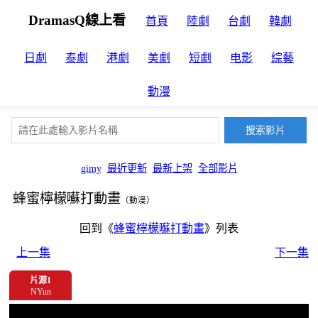
DramasQ線上看
首頁
陸劇
台劇
韓劇
日劇
泰劇
港劇
美劇
短劇
电影
綜藝
動漫
gimy
最近更新
最新上架
全部影片
蜂蜜檸檬囌打動畫
（動漫）
回到《
蜂蜜檸檬囌打動畫
》列表
上一集
下一集
片源1
NYun