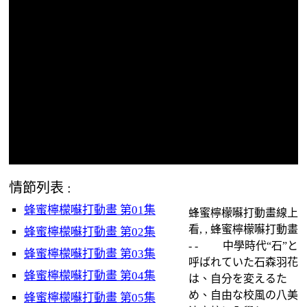
情節列表 :
蜂蜜檸檬囌打動畫 第01集
蜂蜜檸檬囌打動畫線上
看, , 蜂蜜檸檬囌打動畫
蜂蜜檸檬囌打動畫 第02集
- - 中學時代“⽯”と
蜂蜜檸檬囌打動畫 第03集
呼ばれていた⽯森⽻花
蜂蜜檸檬囌打動畫 第04集
は、⾃分を変えるた
め、⾃由な校⾵の⼋美
蜂蜜檸檬囌打動畫 第05集