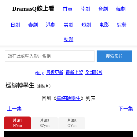
DramasQ線上看
首頁
陸劇
台劇
韓劇
日劇
泰劇
港劇
美劇
短劇
电影
綜藝
動漫
gimy
最近更新
最新上架
全部影片
巡縯轉學生
（劇情片）
回到《
巡縯轉學生
》列表
上一集
下一集
片源1
片源2
片源3
NYun
SZyun
OYun