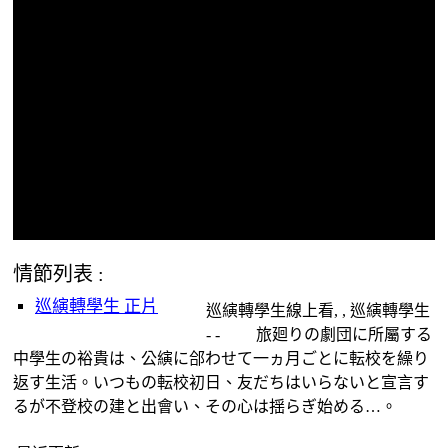
情節列表 :
巡縯轉學生 正片
巡縯轉學生線上看, , 巡縯轉學生
- - 旅廻りの劇団に所屬する
中學生の裕貴は、公縯に郃わせて一ヵ月ごとに転校を繰り
返す生活。いつもの転校初日、友だちはいらないと宣言す
るが不登校の建と出會い、その心は揺らぎ始める…。