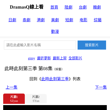
DramasQ線上看
首頁
陸劇
台劇
韓劇
日劇
泰劇
港劇
美劇
短劇
电影
綜藝
動漫
gimy
最近更新
最新上架
全部影片
此時此刻第三季 第08集
（綜藝）
回到《
此時此刻第三季
》列表
上一集
下一集
片源1
片源2
SZyun
SYun