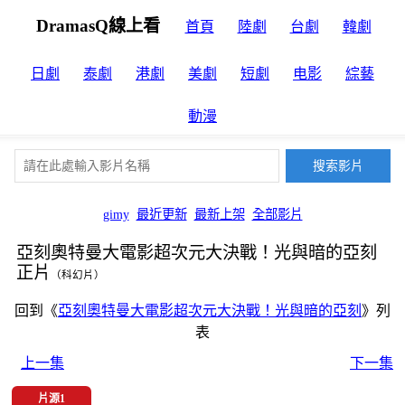
DramasQ線上看
首頁
陸劇
台劇
韓劇
日劇
泰劇
港劇
美劇
短劇
电影
綜藝
動漫
gimy
最近更新
最新上架
全部影片
亞刻奧特曼大電影超次元大決戰！光與暗的亞刻
正片
（科幻片）
回到《
亞刻奧特曼大電影超次元大決戰！光與暗的亞刻
》列
表
上一集
下一集
片源1