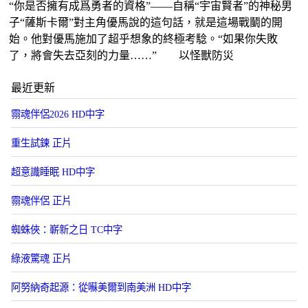
“你是否擁有成爲勇者的資格”——自稱“宇宙賢者”的神秘男
子“薩斯卡爾”對主角優馬說的這句話，就是這場戰鬭的開
始。他對優馬施加了超乎想象的終極考騐。“如果你失敗
了，將會失去亞刻的力量……” 以怪獸防災
最近更新
霛魂伴侶2026 HD中字
重生試鍊 正片
超意識睡眠 HD中字
霛魂伴侶 正片
蜘蛛俠：嶄新之日 TC中字
綠液驚魂 正片
阿努納奇起源：從囌美爾到南美洲 HD中字