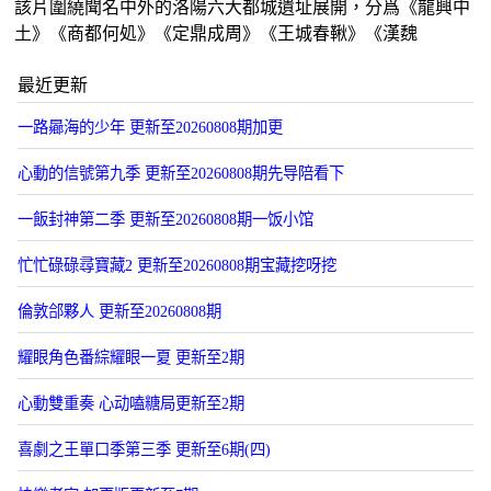
該片圍繞聞名中外的洛陽六大都城遺址展開，分爲《龍興中
土》《商都何処》《定鼎成周》《王城春鞦》《漢魏
最近更新
一路曏海的少年 更新至20260808期加更
心動的信號第九季 更新至20260808期先导陪看下
一飯封神第二季 更新至20260808期一饭小馆
忙忙碌碌尋寶藏2 更新至20260808期宝藏挖呀挖
倫敦郃夥人 更新至20260808期
耀眼角色番綜耀眼一夏 更新至2期
心動雙重奏 心动嗑糖局更新至2期
喜劇之王單口季第三季 更新至6期(四)