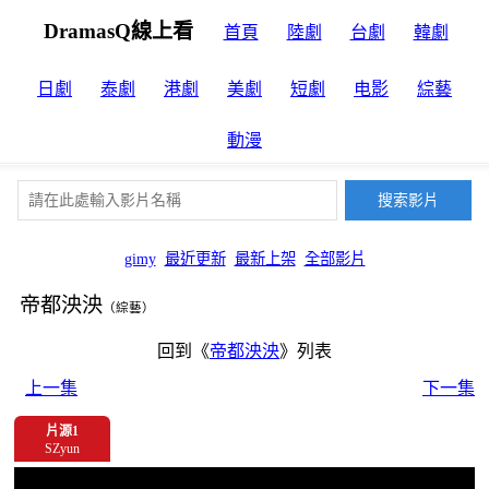
DramasQ線上看
首頁
陸劇
台劇
韓劇
日劇
泰劇
港劇
美劇
短劇
电影
綜藝
動漫
gimy
最近更新
最新上架
全部影片
帝都泱泱
（綜藝）
回到《
帝都泱泱
》列表
上一集
下一集
片源1
SZyun