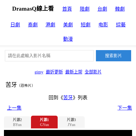
DramasQ線上看
首頁
陸劇
台劇
韓劇
日劇
泰劇
港劇
美劇
短劇
电影
綜藝
動漫
gimy
最近更新
最新上架
全部影片
苦牙
（恐怖片）
回到《
苦牙
》列表
上一集
下一集
片源2
片源1
片源3
BYun
GYun
JYun