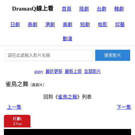
DramasQ線上看
首頁
陸劇
台劇
韓劇
日劇
泰劇
港劇
美劇
短劇
电影
綜藝
動漫
gimy
最近更新
最新上架
全部影片
雀鳥之舞
（喜劇片）
回到《
雀鳥之舞
》列表
上一集
下一集
片源1
XYun