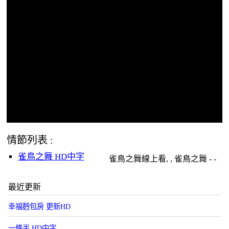
情節列表 :
雀鳥之舞 HD中字
雀鳥之舞線上看, , 雀鳥之舞 - -
最近更新
幸福麪包房 更新HD
一條半 HD中字