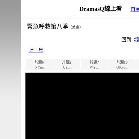
DramasQ線上看
首
緊急呼救第八季
（美劇）
回到《
上一集
片源6
片源2
片源7
片源10
NYun
XYun
WYun
OKyun