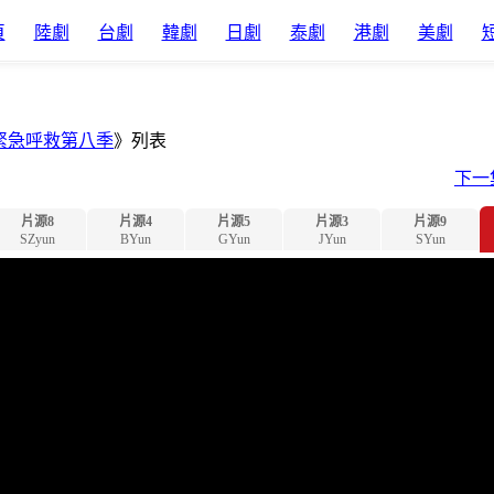
頁
陸劇
台劇
韓劇
日劇
泰劇
港劇
美劇
緊急呼救第八季
》列表
下一
片源8
片源4
片源5
片源3
片源9
SZyun
BYun
GYun
JYun
SYun