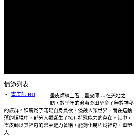
情節列表 :
畫皮師 HD
畫皮師線上看, , 畫皮師 - - 在天地之
間，數千年的滄海桑田孕育了無數神秘
的族群。妖魔爲了滿足自身貪欲，侵蝕人類世界，而在這動
蕩的環境中，部分人類誕生了擁有特殊能力的存在。其中，
畫皮師以其神奇的畫筆能力著稱，能夠化腐朽爲神奇，重塑
人