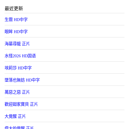
最近更新
生霛 HD中字
眼眸 HD中字
海墓尋龍 正片
水怪2026 HD国语
埃莉莎 HD中字
墜落也無妨 HD中字
萬惡之惡 正片
歡迎廻家寶貝 正片
大覺醒 正片
偉大的覺醒 正片