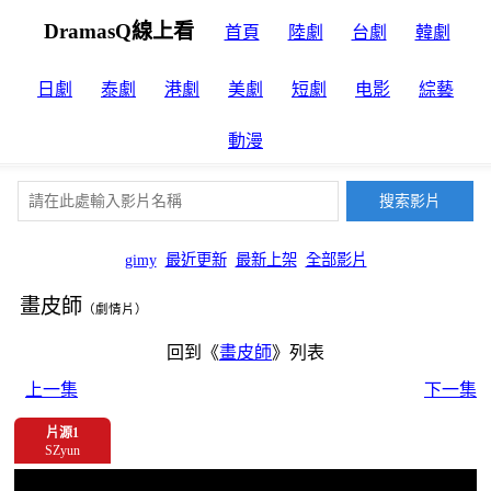
DramasQ線上看
首頁
陸劇
台劇
韓劇
日劇
泰劇
港劇
美劇
短劇
电影
綜藝
動漫
gimy
最近更新
最新上架
全部影片
畫皮師
（劇情片）
回到《
畫皮師
》列表
上一集
下一集
片源1
SZyun