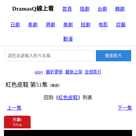
DramasQ線上看
首頁
陸劇
台劇
韓劇
日劇
泰劇
港劇
美劇
短劇
电影
綜藝
動漫
gimy
最近更新
最新上架
全部影片
紅色皮鞋 第51集
（韓劇）
回到《
紅色皮鞋
》列表
上一集
下一集
片源1
NYun