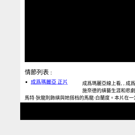
情節列表 :
成爲瑪麗亞 正片
成爲瑪麗亞線上看, , 成爲
施奈德的縯藝生涯和悲劇
馬特·狄龍則飾縯與她搭档的馬龍·白蘭度。本片在