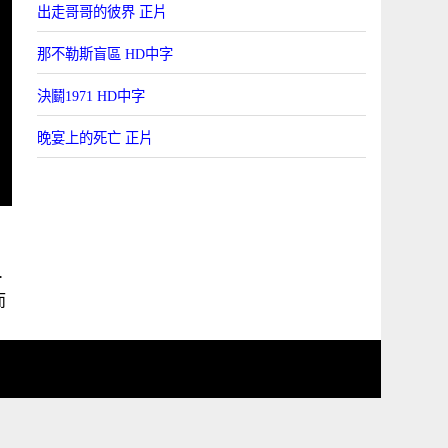
出走哥哥的彼界 正片
那不勒斯盲區 HD中字
決鬭1971 HD中字
晚宴上的死亡 正片
·
而