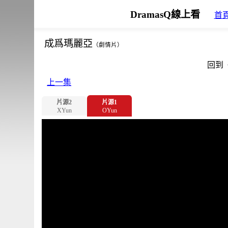
DramasQ線上看
首
成爲瑪麗亞
（劇情片）
回到
上一集
片源2
片源1
XYun
OYun