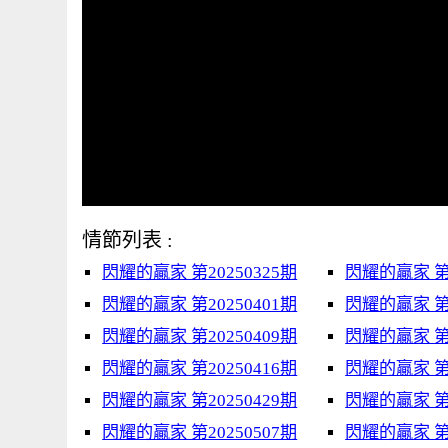
情節列表 :
閃耀的贏家​ 第20250325期
閃耀的贏家​ 第
閃耀的贏家​ 第20250401期
閃耀的贏家​ 第
閃耀的贏家​ 第20250409期
閃耀的贏家​ 第
閃耀的贏家​ 第20250416期
閃耀的贏家​ 第
閃耀的贏家​ 第20250429期
閃耀的贏家​ 第
閃耀的贏家​ 第20250507期
閃耀的贏家​ 第