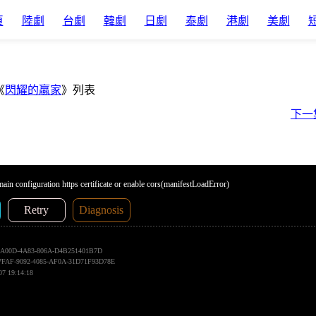
頁
陸劇
台劇
韓劇
日劇
泰劇
港劇
美劇
《
閃耀的贏家​
》列表
下一