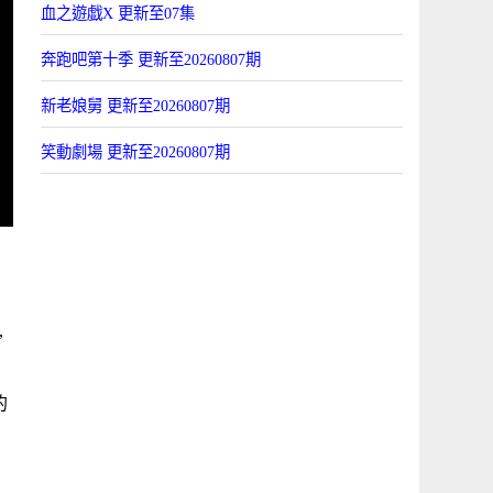
血之遊戯X 更新至07集
奔跑吧第十季 更新至20260807期
新老娘舅 更新至20260807期
笑動劇場 更新至20260807期
,
的