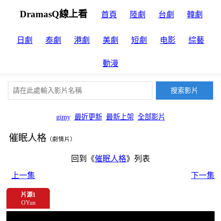
DramasQ線上看
首頁
陸劇
台劇
韓劇
日劇
泰劇
港劇
美劇
短劇
电影
綜藝
動漫
gimy
最近更新
最新上架
全部影片
催眠人格
（劇情片）
回到《
催眠人格
》列表
上一集
下一集
片源1
OYun