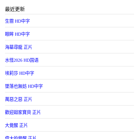
最近更新
生霛 HD中字
眼眸 HD中字
海墓尋龍 正片
水怪2026 HD国语
埃莉莎 HD中字
墜落也無妨 HD中字
萬惡之惡 正片
歡迎廻家寶貝 正片
大覺醒 正片
偉大的覺醒 正片