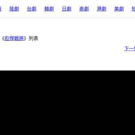
頁
陸劇
台劇
韓劇
日劇
泰劇
港劇
美劇
《
彪悍戰將
》列表
下一