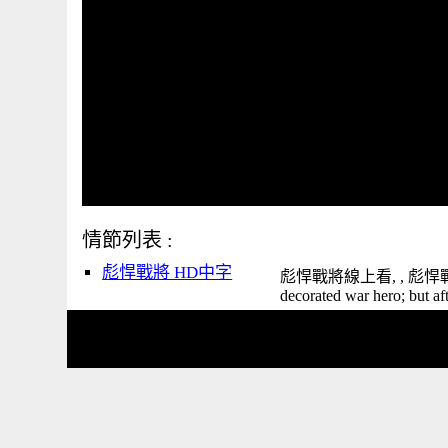
情節列表 :
彪悍戰將 HD中字
彪悍戰將線上看, , 彪悍戰將 - - J
decorated war hero; but af