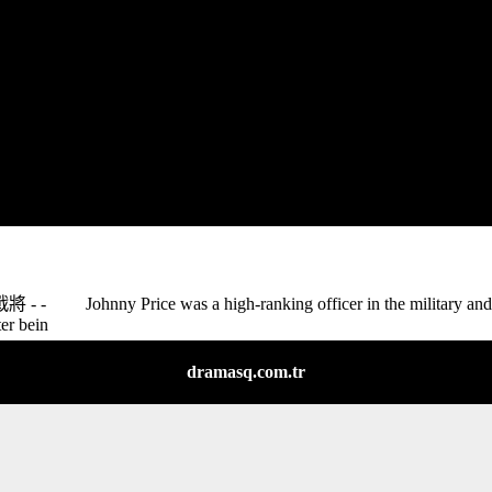
ohnny Price was a high-ranking officer in the military and
ter bein
dramasq.com.tr