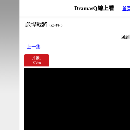
DramasQ線上看
首
彪悍戰將
（动作片）
回到
上一集
片源1
XYun