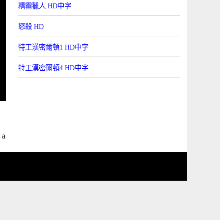
精霛獵人 HD中字
怒殺 HD
特工漢密爾頓1 HD中字
特工漢密爾頓4 HD中字
 a