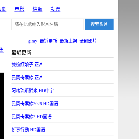
短劇
电影
綜藝
動漫
gimy
最近更新
最新上架
全部影片
集
最近更新
雙槍紅娘子 正片
民間奇案錄 正片
阿喀琉斯歸來 HD中字
民間奇案錄2026 HD国语
民間奇案錄2 HD国语
斬毒行動 HD国语