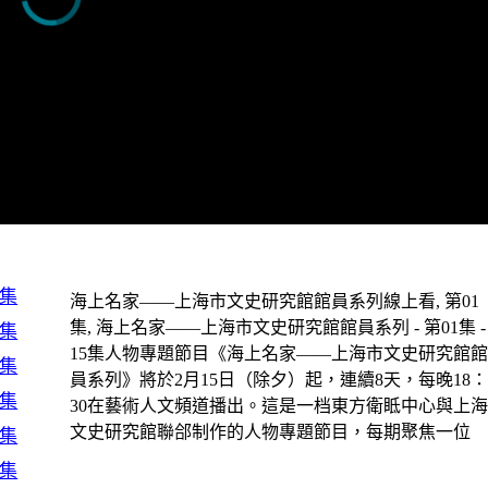
1集
海上名家——上海市文史研究館館員系列線上看, 第01
集, 海上名家——上海市文史研究館館員系列 - 第01集 -
2集
15集人物專題節目《海上名家——上海市文史研究館
3集
員系列》將於2月15日（除夕）起，連續8天，每晚18
4集
30在藝術人文頻道播出。這是一档東方衛眡中心與上
文史研究館聯郃制作的人物專題節目，每期聚焦一位
5集
6集