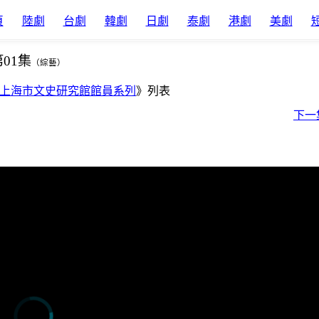
頁
陸劇
台劇
韓劇
日劇
泰劇
港劇
美劇
01集
（綜藝）
上海市文史研究館館員系列
》列表
下一