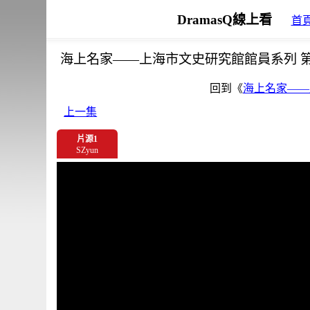
DramasQ線上看
首
海上名家——上海市文史研究館館員系列 第
回到《
海上名家——
上一集
片源1
SZyun