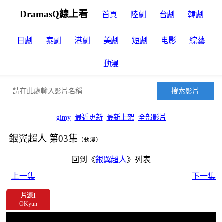
DramasQ線上看
首頁
陸劇
台劇
韓劇
日劇
泰劇
港劇
美劇
短劇
电影
綜藝
動漫
gimy
最近更新
最新上架
全部影片
銀翼超人 第03集
（動漫）
回到《
銀翼超人
》列表
上一集
下一集
片源1
OKyun