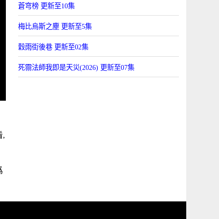
蒼穹榜 更新至10集
梅比烏斯之塵 更新至5集
穀雨街後巷 更新至02集
死霛法師我即是天災(2026) 更新至07集
,
大
爲
，