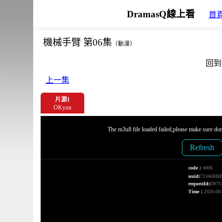
DramasQ線上看
首
機械手臂 第06集
（動漫）
回到
上一集
片源1
OKyun