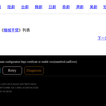
頁
陸劇
台劇
韓劇
日劇
泰劇
港劇
美劇
《
機械手臂
》列表
下一