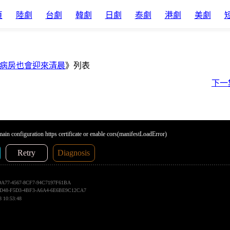
頁
陸劇
台劇
韓劇
日劇
泰劇
港劇
美劇
病房也會迎來清晨
》列表
下一