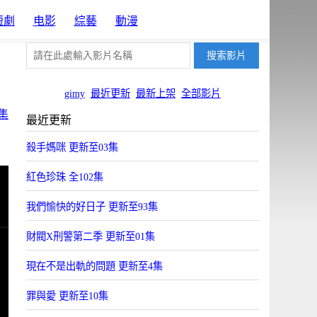
短劇
电影
綜藝
動漫
gimy
最近更新
最新上架
全部影片
集
最近更新
殺手媽咪 更新至03集
紅色珍珠 全102集
我們愉快的好日子 更新至93集
財閥X刑警第二季 更新至01集
現在不是出軌的問題 更新至4集
罪與愛 更新至10集