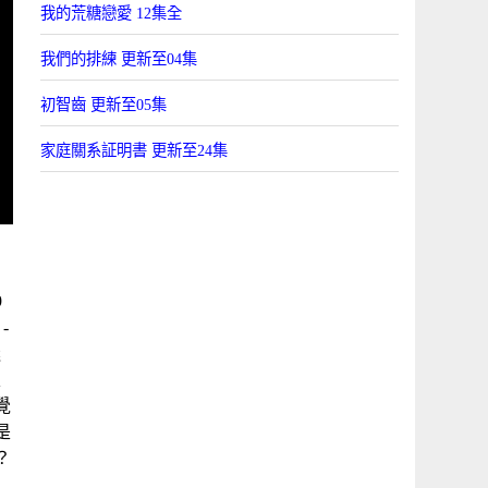
我的荒糖戀愛 12集全
我們的排練 更新至04集
初智齒 更新至05集
家庭關系証明書 更新至24集
9
-
迷
次
覺
是
？