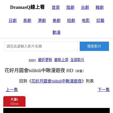
DramasQ線上看
首頁
陸劇
台劇
韓劇
日劇
泰劇
港劇
美劇
短劇
电影
綜藝
動漫
gimy
最近更新
最新上架
全部影片
花好月圓會bilibili中鞦漫遊夜 HD
（綜藝）
回到《
花好月圓會bilibili中鞦漫遊夜
》列表
上一集
下一集
片源1
SZyun