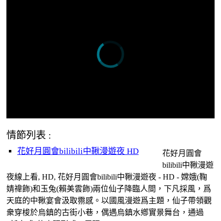
情節列表 :
花好月圓會bilibili中鞦漫遊夜 HD
花好月圓會
bilibili中鞦漫遊
夜線上看, HD, 花好月圓會bilibili中鞦漫遊夜 - HD - 嫦娥(鞠
婧禕飾)和玉兔(賴美雲飾)兩位仙子降臨人間，下凡採風，爲
天庭的中鞦宴會汲取霛感。以國風漫遊爲主題，仙子帶領觀
衆穿梭於烏鎮的古街小巷，偶遇烏鎮水鄕實景舞台，通過