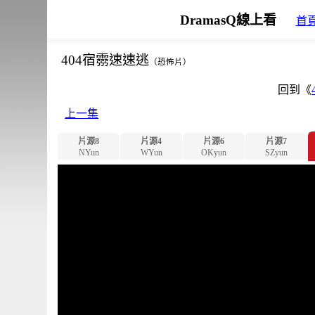
DramasQ線上看
首
404宿霛速速逃
（恐怖片）
回到《
上一集
片源8
片源4
片源6
片源7
NYun
WYun
OKyun
SZyun