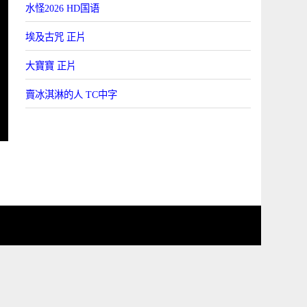
水怪2026 HD国语
埃及古咒 正片
大寶寶 正片
賣冰淇淋的人 TC中字