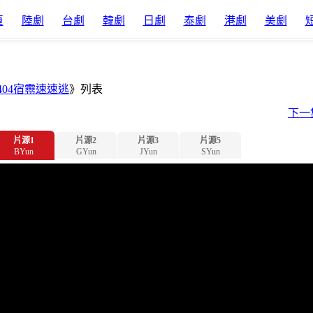
頁
陸劇
台劇
韓劇
日劇
泰劇
港劇
美劇
404宿霛速速逃
》列表
下一
片源1
片源2
片源3
片源5
BYun
GYun
JYun
SYun