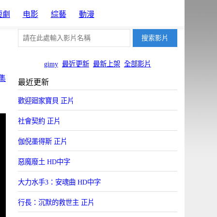
短劇
电影
綜藝
動漫
gimy
最近更新
最新上架
全部影片
集
最近更新
歡迎廻家寶貝 正片
社會契約 正片
伽倪墨得斯 正片
惡魔廢土 HD中字
大力水手3：安魂曲 HD中字
行長：沉默的救世主 正片