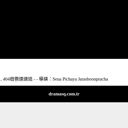
4宿霛速速逃 - - 導縯：Seua Pichaya Jarasboonpracha
dramasq.com.tr