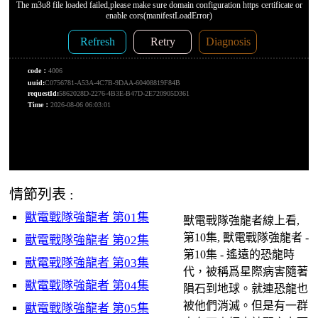
情節列表 :
獸電戰隊強龍者 第01集
獸電戰隊強龍者線上看,
第10集, 獸電戰隊強龍者 -
獸電戰隊強龍者 第02集
第10集 - 遙遠的恐龍時
獸電戰隊強龍者 第03集
代，被稱爲星際病害隨著
獸電戰隊強龍者 第04集
隕石到地球。就連恐龍也
被他們消滅。但是有一群
獸電戰隊強龍者 第05集