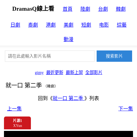
DramasQ線上看
首頁
陸劇
台劇
韓劇
日劇
泰劇
港劇
美劇
短劇
电影
綜藝
動漫
gimy
最近更新
最新上架
全部影片
就一口 第二季
（韓劇）
回到《
就一口 第二季
》列表
上一集
下一集
片源1
XYun